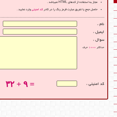
مجاز به استفاده از کدهای HTML نمیباشد .
حاصل جمع یا تفریق عبارت قرمز رنگ را در کادر
کد امنیتی
وارد نمایید .
نام *
ایمیل *
سوال *
حداکثر
1000
حرف
۳۲ + ۹ =
کد امنیتی *