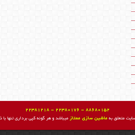
22381218 - 22380176 - 88680152
سایت متعلق به
ماشین سازی ممتاز
میباشد و هر گونه کپی برداری تنها با ذ