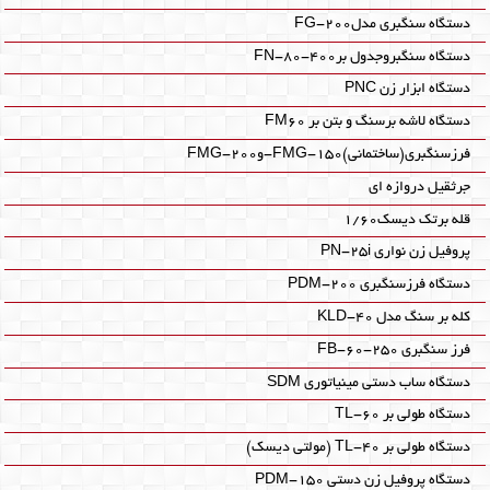
دستگاه سنگبری مدلFG-200
دستگاه سنگبروجدول برFN-80-400
دستگاه ابزار زن PNC
دستگاه لاشه برسنگ و بتن بر FM60
فرزسنگبری(ساختمانی)FMG-150-وFMG-200
جرثقیل دروازه ای
قله برتک دیسک1/60
پروفیل زن نواری PN-25i
دستگاه فرزسنگبری PDM-200
کله بر سنگ مدل KLD-40
فرز سنگبری FB-60-250
دستگاه ساب دستی مینیاتوری SDM‎
دستگاه طولی بر TL-60‎
دستگاه طولی بر TL-40‎ (مولتی دیسک)
دستگاه پروفیل زن دستی PDM-150‎