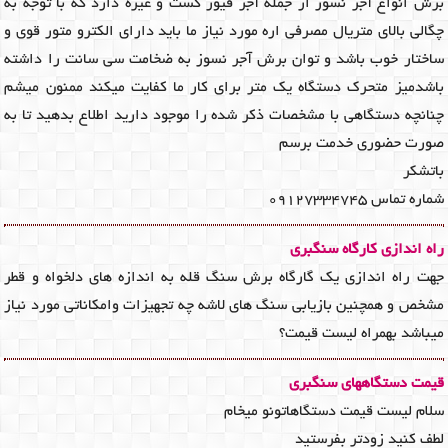
برش انواع آجر نسوز از جمله آجر فیوز کست و غیره دارد که با توجه به
چگالی بالای متریال مصرفی اره مورد نیاز ما باید دارای الکترو متور قوی و
ساختار خوب باشد و توان برش آجر نسوز به ضخامت سی سانت را داشته
باشدمیز متحرک دستگاه یک متر برای کار ما کفایت میکند ممنون میشم
چنانچه دستگاهی با مشخصات ذکر شده را موجود دارید اطلاع بدهید تا به
صورت حضوری خدمت برسم
باتشکر
شماره تماس ۰۹۱۲۷۳۳۴۷۴۵
راه اندازی کارگاه سنگبری
جهت راه اندازی یک گارگاه برش سنگ قله به اندازه های دلخواه و قطر
مشخص و همچنین بازیابی سنگ های لاشه چه تجهیزات وامکاناتی مورد نیاز
میباشد بهمراه لیست قیمت؟
قیمت دستگاههای سنگبری
سلام لیست قیمت دستگاهاتونو میخام
لطف کنید زودتر بفرستید