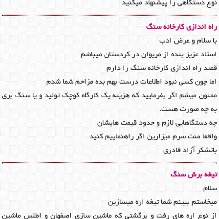
نوع دستگاهی را پیشنهاد میکنید
راه اندازی کارخانه سنگ
با سلام و عرض ادب
استاد عزيز بنده از مريوان در كردستان ميباشم
قصد راه اندازي كارخانه سنگ را دارم
اما چون كسي نبود اطلاعات درست بهم بده مزاحم شما شدم
ممنون ميشم اگر بفرماييد كه هزينه يك كارگاه كوچك توليد و يا سنگ بري
به چه صورت هست.
چه دستگاهايي لازم و حدود قيمت هايشان
واقعا منت سرم ميزارين اگر راهنماييم كنيد
باتشكر آزاد قادري
تیغه برش سنگ
سلام
میخاستم ببینم شما تیغه اره میسازین
از نوع اره های رفت و برگشتی که ماشین سازی اصفهان و اطلس ماشین